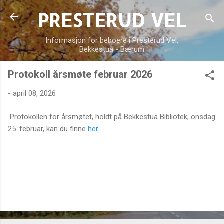
PRESTERUD VEL
Gå til hovedinnhold
Informasjon for beboere i Presterud Vel,
Bekkestua - Bærum
Protokoll årsmøte februar 2026
-
april 08, 2026
Protokollen for årsmøtet, holdt på Bekkestua Bibliotek, onsdag
25. februar, kan du finne
her
.