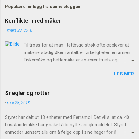
Populære innlegg fra denne bloggen
Konflikter med måker
-
mars 23, 2018
Til tross for at man i tettbygd strøk ofte opplever at
måkene stadig øker i antall, er virkeligheten en annen.
Fiskemåke og hettemåke er en «nær truet» og
«sårbar» art, mens krykkje har status som «sterkt
LES MER
truet». Årsaken er negativ bestandsutvikling. Dårligere
næringstilgang ved kysten og økt trykk fra rovdyr og -
fugler fører til at flere måker nå velger å hekke i
Snegler og rotter
tettbygde områder. Reirene plasseres på alt fra
-
mai 28, 2018
blomsterkasser på balkonger til takutspring og
parkeringsplasser, og når de voksne fuglene forsøker
Styret har delt ut 13 enheter med Ferramol. Det vil si at ca. 40
å beskytte eggene og ungene, kan de oppleves
husstander ikke har ønsket å benytte sneglemiddelet. Styret
plagsomme og aggressive. Mange ønsker da å avlive
anmoder uansett alle om å følge opp i sine hager for å
fuglene eller å ødelegge eller fjerne reirene. Mangel på